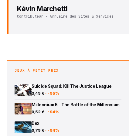
Kévin Marchetti
Contributeur · Annuaire des Sites & Services
JEUX À PETIT PRIX
Suicide Squad: Kill The Justice League
3,49 €
· -95%
Millennium 5 - The Battle of the Millennium
0,52 €
· -94%
Dex
0,79 €
· -94%