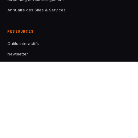
Annuaire des Sites & Services
RESSOURCES
Outils interactifs
Newsletter
RSS
LÉGAL
À propos
Contact
Mentions légales
Confidentialité