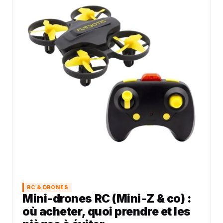
RC & DRONES
Mini-drones RC (Mini‑Z & co) :
où acheter, quoi prendre et les