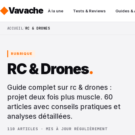
Vavache
À la une
Tests & Reviews
Guides &
ACCUEIL
RC & DRONES
RUBRIQUE
RC & Drones
.
Guide complet sur rc & drones :
projet deux fois plus muscle. 60
articles avec conseils pratiques et
analyses détaillées.
110 ARTICLES · MIS À JOUR RÉGULIÈREMENT