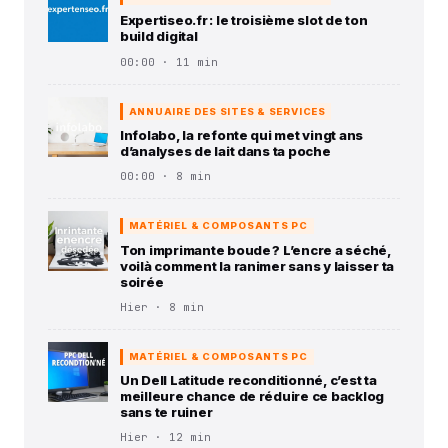
Expertiseo.fr : le troisième slot de ton
build digital
00:00 · 11 min
ANNUAIRE DES SITES & SERVICES
Infolabo, la refonte qui met vingt ans
d’analyses de lait dans ta poche
00:00 · 8 min
MATÉRIEL & COMPOSANTS PC
Ton imprimante boude ? L’encre a séché,
voilà comment la ranimer sans y laisser ta
soirée
Hier · 8 min
MATÉRIEL & COMPOSANTS PC
Un Dell Latitude reconditionné, c’est ta
meilleure chance de réduire ce backlog
sans te ruiner
Hier · 12 min