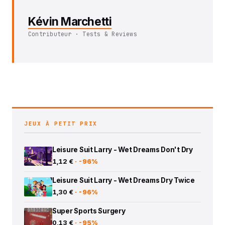
Kévin Marchetti
Contributeur · Tests & Reviews
JEUX À PETIT PRIX
Leisure Suit Larry - Wet Dreams Don't Dry
1,12 €
· -96%
Leisure Suit Larry - Wet Dreams Dry Twice
1,30 €
· -96%
Super Sports Surgery
0,13 €
· -95%