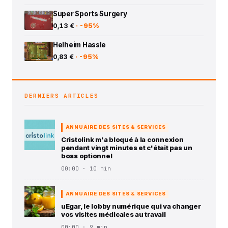
Super Sports Surgery
0,13 €
· -95%
Helheim Hassle
0,83 €
· -95%
DERNIERS ARTICLES
ANNUAIRE DES SITES & SERVICES
Cristolink m'a bloqué à la connexion
pendant vingt minutes et c'était pas un
boss optionnel
00:00 · 10 min
ANNUAIRE DES SITES & SERVICES
uEgar, le lobby numérique qui va changer
vos visites médicales au travail
00:00 · 9 min