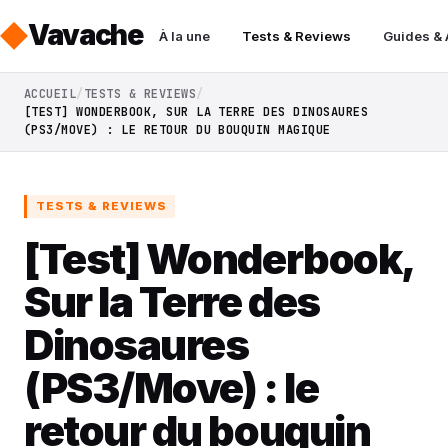
Vavache
À la une
Tests & Reviews
Guides &
ACCUEIL
TESTS & REVIEWS
[TEST] WONDERBOOK, SUR LA TERRE DES DINOSAURES
(PS3/MOVE) : LE RETOUR DU BOUQUIN MAGIQUE
TESTS & REVIEWS
[Test] Wonderbook,
Sur la Terre des
Dinosaures
(PS3/Move) : le
retour du bouquin