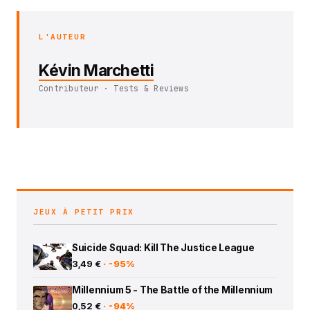
L'AUTEUR
Kévin Marchetti
Contributeur · Tests & Reviews
JEUX À PETIT PRIX
Suicide Squad: Kill The Justice League
3,49 €
· -95%
Millennium 5 - The Battle of the Millennium
0,52 €
· -94%