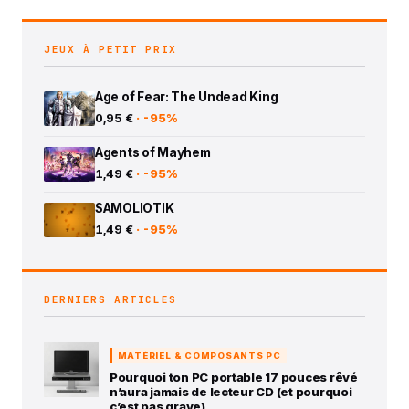
JEUX À PETIT PRIX
Age of Fear: The Undead King
0,95 €
· -95%
Agents of Mayhem
1,49 €
· -95%
SAMOLIOTIK
1,49 €
· -95%
DERNIERS ARTICLES
MATÉRIEL & COMPOSANTS PC
Pourquoi ton PC portable 17 pouces rêvé
n’aura jamais de lecteur CD (et pourquoi
c’est pas grave)