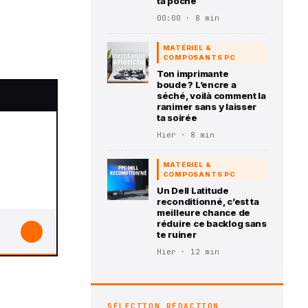
ta poche
00:00 · 8 min
MATÉRIEL &
COMPOSANTS PC
Ton imprimante
boude ? L’encre a
séché, voilà comment la
ranimer sans y laisser
ta soirée
Hier · 8 min
MATÉRIEL &
COMPOSANTS PC
Un Dell Latitude
reconditionné, c’est ta
meilleure chance de
réduire ce backlog sans
↓
te ruiner
Hier · 12 min
SÉLECTION RÉDACTION