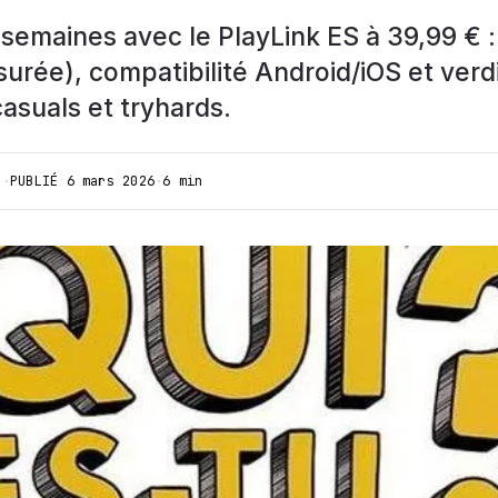
 semaines avec le PlayLink ES à 39,99 € 
urée), compatibilité Android/iOS et verdi
casuals et tryhards.
I
·
PUBLIÉ
6 mars 2026
·
6 min