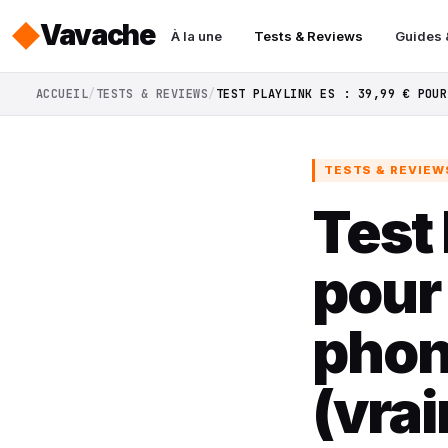
Vavache
À la une
Tests & Reviews
Guides 
ACCUEIL
TESTS & REVIEWS
TEST PLAYLINK ES : 39,99 € POUR
TESTS & REVIEW
Test 
pour
phon
(vra