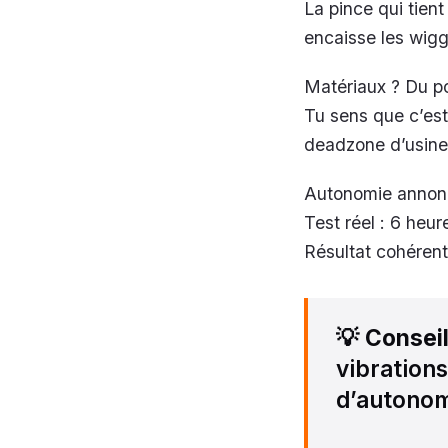
La pince qui tient
encaisse les wigg
Matériaux ? Du p
Tu sens que c’est
deadzone d’usine 
Autonomie annonc
Test réel : 6 heu
Résultat cohéren
💡
Consei
vibration
d’autonom