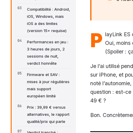
Compatibilité : Android,
iOS, Windows, mais
iOS a des limites
(version 15+ requise)
P
layLink ES 
Performances en jeu :
Oui, moins 
3 heures de jours, 2
(Spoiler : 
sessions de nuit,
verdict honnête
Je l’ai utilisé p
sur iPhone, et po
Firmware et SAV :
mises à jour régulières
noté l’autonomie,
mais support
question : est-ce
européen limité
49 € ?
Prix : 39,99 € versus
alternatives, le rapport
Bon. Concrètement
qualité/prix qui parle
Verdict tranché :