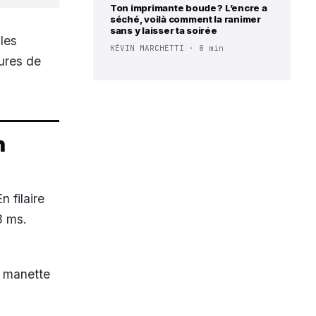
Ton imprimante boude ? L’encre a
séché, voilà comment la ranimer
sans y laisser ta soirée
les
KÉVIN MARCHETTI · 8 min
eures de
n
n filaire
8 ms.
e manette