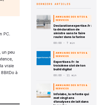
DERNIERS ARTICLES
ANNUAIRE DES SITES &
SERVICES
Declarationexpertise.fr :
ta déclaration de
sinistre sans te faire
on PC.
rouler dans la farine
00:00 · 7 min
, un peu
ANNUAIRE DES SITES &
SERVICES
atence,
Expertiseo.fr : le
la vraie
troisième slot de ton
build digital
 8BitDo à
00:00 · 11 min
ANNUAIRE DES SITES &
SERVICES
Infolabo, la refonte qui
met vingt ans
d’analyses de lait dans