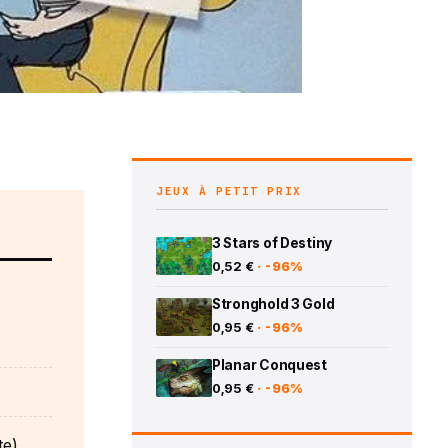
JEUX À PETIT PRIX
3 Stars of Destiny
0,52 €
· -96%
Stronghold 3 Gold
0,95 €
· -96%
Planar Conquest
0,95 €
· -96%
te)