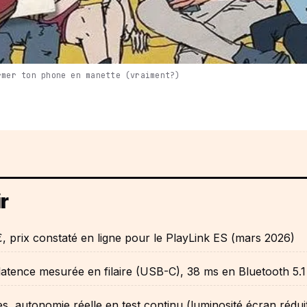
rmer ton phone en manette (vraiment?)
r
, prix constaté en ligne pour le PlayLink ES (mars 2026)
latence mesurée en filaire (USB-C), 38 ms en Bluetooth 5.1
s, autonomie réelle en test continu (luminosité écran rédui