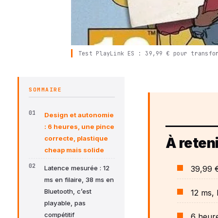
Test PlayLink ES : 39,99 € pour transfo
SOMMAIRE
Design et autonomie
: 6 heures, une pince
correcte, plastique
À reteni
cheap mais solide
39,99 €
Latence mesurée : 12
ms en filaire, 38 ms en
Bluetooth, c’est
12 ms, 
playable, pas
compétitif
6 heure