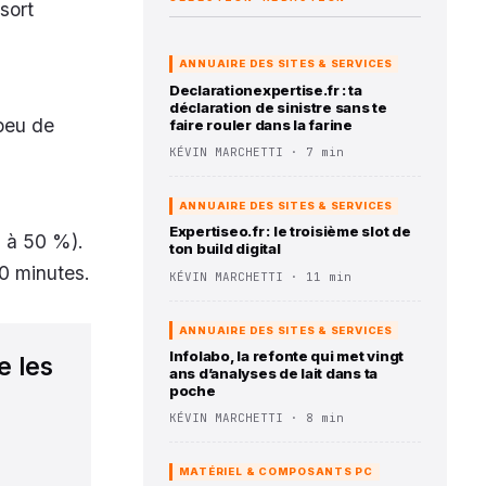
sort
ANNUAIRE DES SITES & SERVICES
Declarationexpertise.fr : ta
déclaration de sinistre sans te
peu de
faire rouler dans la farine
KÉVIN MARCHETTI · 7 min
ANNUAIRE DES SITES & SERVICES
Expertiseo.fr : le troisième slot de
n à 50 %).
ton build digital
0 minutes.
KÉVIN MARCHETTI · 11 min
ANNUAIRE DES SITES & SERVICES
Infolabo, la refonte qui met vingt
e les
ans d’analyses de lait dans ta
poche
KÉVIN MARCHETTI · 8 min
MATÉRIEL & COMPOSANTS PC