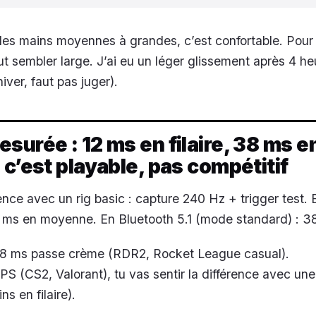
les mains moyennes à grandes, c’est confortable. Pour 
eut sembler large. J’ai eu un léger glissement après 4 h
iver, faut pas juger).
surée : 12 ms en filaire, 38 ms e
 c’est playable, pas compétitif
ence avec un rig basic : capture 240 Hz + trigger test. E
 ms en moyenne. En Bluetooth 5.1 (mode standard) : 3
38 ms passe crème (RDR2, Rocket League casual).
PS (CS2, Valorant), tu vas sentir la différence avec un
s en filaire).