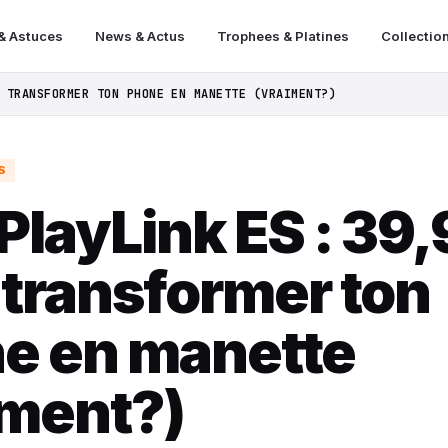
& Astuces
News & Actus
Trophees & Platines
Collectio
 TRANSFORMER TON PHONE EN MANETTE (VRAIMENT?)
S
PlayLink ES : 39,
 transformer ton
e en manette
iment?)