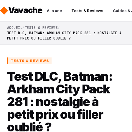
Vavache
À la une
Tests & Reviews
Guides &
ACCUEIL
TESTS & REVIEWS
TEST DLC, BATMAN: ARKHAM CITY PACK 281 : NOSTALGIE À
PETIT PRIX OU FILLER OUBLIÉ ?
TESTS & REVIEWS
Test DLC, Batman:
Arkham City Pack
281 : nostalgie à
petit prix ou filler
oublié ?