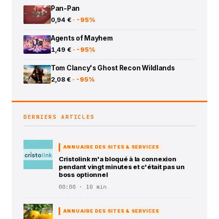
Pan-Pan
0,94 €
· -95%
Agents of Mayhem
1,49 €
· -95%
Tom Clancy's Ghost Recon Wildlands
2,08 €
· -95%
DERNIERS ARTICLES
ANNUAIRE DES SITES & SERVICES
Cristolink m'a bloqué à la connexion
pendant vingt minutes et c'était pas un
boss optionnel
00:00 · 10 min
ANNUAIRE DES SITES & SERVICES