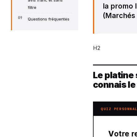
avis franc et sans
la promo l
filtre
(Marchés 
Questions fréquentes
H2
Le platine
connais le
QUIZ PERSONNA
Votre 