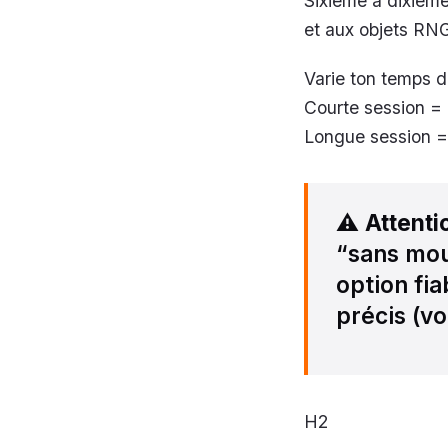
Sixième à dixième
et aux objets RNG
Varie ton temps d
Courte session = m
Longue session = 
⚠️
Attenti
“sans mour
option fi
précis (vo
H2