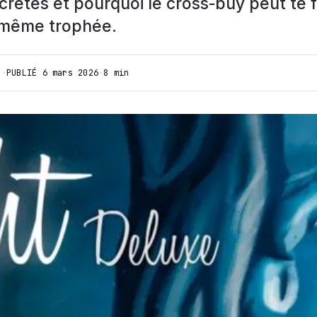
rètes et pourquoi le cross‑buy peut te f
e même trophée.
I
·
PUBLIÉ
6 mars 2026
·
8 min