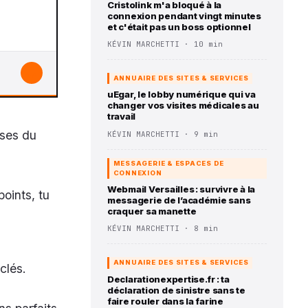
Cristolink m'a bloqué à la
connexion pendant vingt minutes
et c'était pas un boss optionnel
KÉVIN MARCHETTI · 10 min
↓
ANNUAIRE DES SITES & SERVICES
uEgar, le lobby numérique qui va
changer vos visites médicales au
travail
uses du
KÉVIN MARCHETTI · 9 min
MESSAGERIE & ESPACES DE
CONNEXION
Webmail Versailles : survivre à la
oints, tu
messagerie de l’académie sans
craquer sa manette
KÉVIN MARCHETTI · 8 min
ANNUAIRE DES SITES & SERVICES
clés.
Declarationexpertise.fr : ta
déclaration de sinistre sans te
faire rouler dans la farine