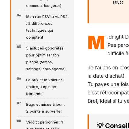
RNG
comment les gérer)
Mon run PSVita vs PS4
: 2 différences
techniques qui
M
idnight D
comptent
Pas parce
5 astuces concrètes
difficile 
pour optimiser ton
platine (temps,
Je l’ai pris en cr
settings, sauvegarde)
la date d’achat).
Le prix et la valeur : 1
Tu payes une fois,
chiffre, 1 opinion
c’est rétrocompat 
tranchée
Bref, idéal si tu v
Bugs et mises à jour :
2 points à surveiller
Verdict personnel : 1
💡
Consei