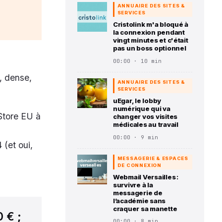
ANNUAIRE DES SITES &
SERVICES
Cristolink m'a bloqué à
la connexion pendant
vingt minutes et c'était
pas un boss optionnel
00:00 · 10 min
, dense,
ANNUAIRE DES SITES &
SERVICES
uEgar, le lobby
numérique qui va
 Store EU à
changer vos visites
médicales au travail
00:00 · 9 min
 (et oui,
MESSAGERIE & ESPACES
DE CONNEXION
Webmail Versailles :
survivre à la
messagerie de
l’académie sans
craquer sa manette
0 € ;
00:00 · 8 min