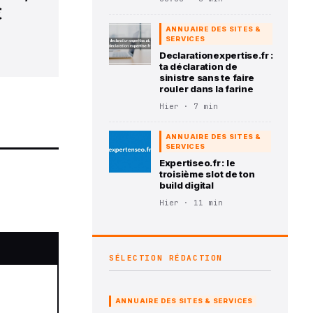
€
ANNUAIRE DES SITES &
SERVICES
Declarationexpertise.fr :
ta déclaration de
sinistre sans te faire
rouler dans la farine
Hier · 7 min
ANNUAIRE DES SITES &
SERVICES
Expertiseo.fr : le
troisième slot de ton
build digital
Hier · 11 min
SÉLECTION RÉDACTION
n
ANNUAIRE DES SITES & SERVICES