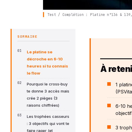
Test / Complétion : Platine n°136 & 139
SOMMAIRE
Le platine se
décroche en 6-10
heures si tu connais
À reteni
le flow
1 plati
Pourquoi le cross‑buy
(PSVit
te donne 3 accès mais
crée 2 pièges (3
raisons chiffrées)
6-10 h
objectif
Les trophées casseurs
: 3 objectifs qui vont te
3 troph
faire rager (et