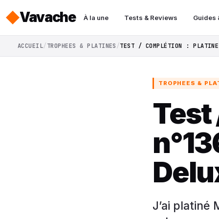
Vavache
À la une
Tests & Reviews
Guides 
ACCUEIL
TROPHEES & PLATINES
TEST / COMPLÉTION : PLATINE
TROPHEES & PLA
Test 
n°13
Delu
J’ai platiné