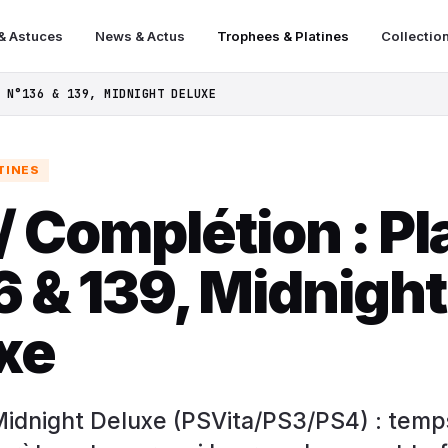
& Astuces
News & Actus
Trophees & Platines
Collectio
 N°136 & 139, MIDNIGHT DELUXE
TINES
/ Complétion : Pl
6 & 139, Midnight
xe
 Midnight Deluxe (PSVita/PS3/PS4) : temp