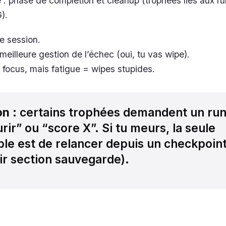
 : phase de complétion et cleanup (trophées liés aux ru
).
e session.
eilleure gestion de l’échec (oui, tu vas wipe).
focus, mais fatigue = wipes stupides.
on
: certains trophées demandent un ru
ir” ou “score X”. Si tu meurs, la seule
able est de relancer depuis un checkpoin
ir section sauvegarde).