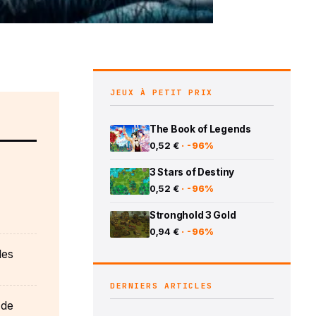
JEUX À PETIT PRIX
The Book of Legends
0,52 €
· -96%
3 Stars of Destiny
0,52 €
· -96%
Stronghold 3 Gold
0,94 €
· -96%
les
DERNIERS ARTICLES
 de