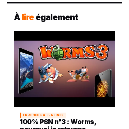
À
lire
également
TROPHEES & PLATINES
100% PSN n°3 : Worms,