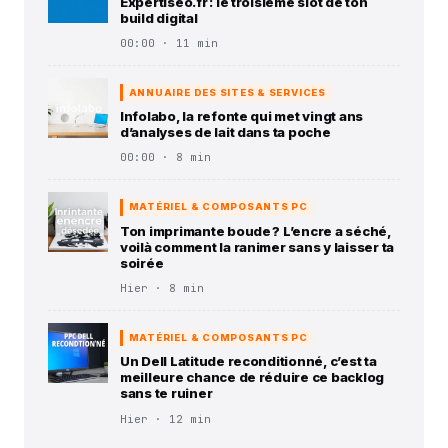
Expertiseo.fr : le troisième slot de ton
build digital
00:00 · 11 min
ANNUAIRE DES SITES & SERVICES
Infolabo, la refonte qui met vingt ans
d’analyses de lait dans ta poche
00:00 · 8 min
MATÉRIEL & COMPOSANTS PC
Ton imprimante boude ? L’encre a séché,
voilà comment la ranimer sans y laisser ta
soirée
Hier · 8 min
MATÉRIEL & COMPOSANTS PC
Un Dell Latitude reconditionné, c’est ta
meilleure chance de réduire ce backlog
sans te ruiner
Hier · 12 min