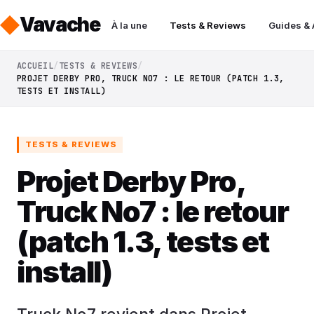
Vavache
À la une
Tests & Reviews
Guides &
ACCUEIL
TESTS & REVIEWS
PROJET DERBY PRO, TRUCK NO7 : LE RETOUR (PATCH 1.3,
TESTS ET INSTALL)
TESTS & REVIEWS
Projet Derby Pro,
Truck No7 : le retour
(patch 1.3, tests et
install)