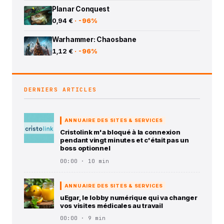
Planar Conquest
0,94 €
· -96%
Warhammer: Chaosbane
1,12 €
· -96%
DERNIERS ARTICLES
ANNUAIRE DES SITES & SERVICES
Cristolink m'a bloqué à la connexion
pendant vingt minutes et c'était pas un
boss optionnel
00:00 · 10 min
ANNUAIRE DES SITES & SERVICES
uEgar, le lobby numérique qui va changer
vos visites médicales au travail
00:00 · 9 min