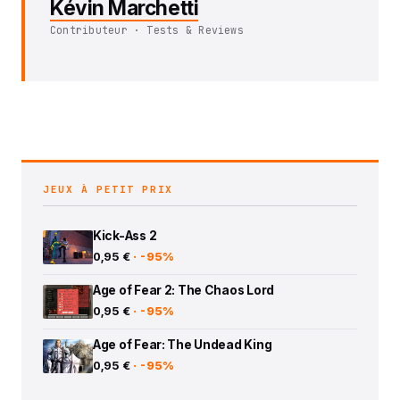
Kévin Marchetti
Contributeur · Tests & Reviews
JEUX À PETIT PRIX
Kick-Ass 2
0,95 €
· -95%
Age of Fear 2: The Chaos Lord
0,95 €
· -95%
Age of Fear: The Undead King
0,95 €
· -95%