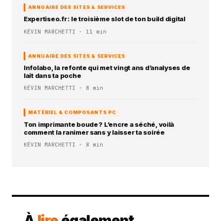
ANNUAIRE DES SITES & SERVICES
Expertiseo.fr : le troisième slot de ton build digital
KÉVIN MARCHETTI · 11 min
ANNUAIRE DES SITES & SERVICES
Infolabo, la refonte qui met vingt ans d’analyses de
lait dans ta poche
KÉVIN MARCHETTI · 8 min
MATÉRIEL & COMPOSANTS PC
Ton imprimante boude ? L’encre a séché, voilà
comment la ranimer sans y laisser ta soirée
KÉVIN MARCHETTI · 8 min
À
lire
également