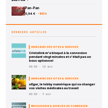
Pan-Pan
0,94 €
· -95%
DERNIERS ARTICLES
ANNUAIRE DES SITES & SERVICES
Cristolink m'a bloqué à la connexion
pendant vingt minutes et c'était pas un
boss optionnel
00:00 · 10 min
ANNUAIRE DES SITES & SERVICES
uEgar, le lobby numérique qui va changer
vos visites médicales au travail
00:00 · 9 min
MESSAGERIE & ESPACES DE CONNEXION