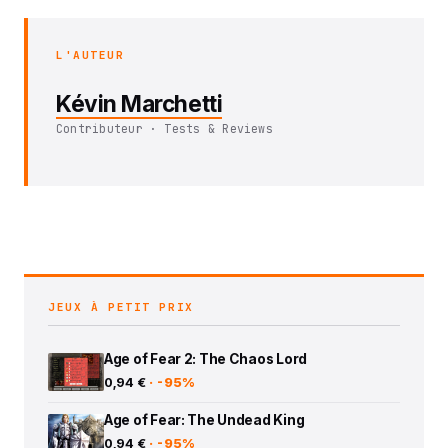
L'AUTEUR
Kévin Marchetti
Contributeur · Tests & Reviews
JEUX À PETIT PRIX
Age of Fear 2: The Chaos Lord
0,94 €
· -95%
Age of Fear: The Undead King
0,94 €
· -95%