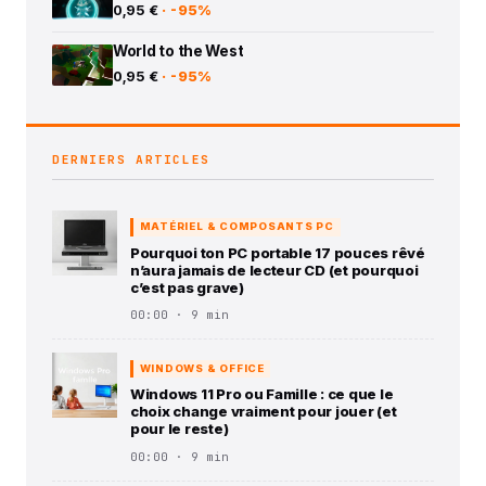
0,95 €
· -95%
World to the West
0,95 €
· -95%
DERNIERS ARTICLES
MATÉRIEL & COMPOSANTS PC
Pourquoi ton PC portable 17 pouces rêvé
n’aura jamais de lecteur CD (et pourquoi
c’est pas grave)
00:00 · 9 min
WINDOWS & OFFICE
Windows 11 Pro ou Famille : ce que le
choix change vraiment pour jouer (et
pour le reste)
00:00 · 9 min