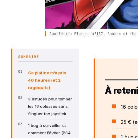
Completion Platine n°137, Shadow of the
SOMMAIRE
Ce platine m’a pris
40 heures (et 2
ragequits)
À reteni
3 astuces pour tomber
16 colo
les 16 colosses sans
flinguer ton joystick
25 € (a
1 bug à surveiller et
comment l’éviter (PS4
1 bug c