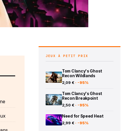
JEUX À PETIT PRIX
Tom Clancy's Ghost
Recon Wildlands
2,09 €
· -95%
Tom Clancy's Ghost
Recon Breakpoint
ine
2,50 €
· -95%
aux
Need for Speed Heat
2,99 €
· -95%
sans