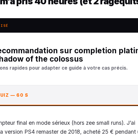
 m’a pris 40 heures (et 2 ragequit
LISÉ
shadow of the colossus
ons rapides pour adapter ce guide à votre cas précis.
UIZ — 60 S
pteur final en mode sérieux (hors zee small runs). J’ai
 version PS4 remaster de 2018, acheté 25 € pendant