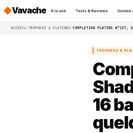
Vavache
À la une
Tests & Reviews
Guides 
ACCUEIL
TROPHEES & PLATINES
COMPLETION PLATINE N°137, S
TROPHEES & PLA
Comp
Shad
16 b
quel