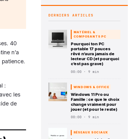
DERNIERS ARTICLES
MATÉRIEL &
COMPOSANTS PC
ses. 40
Pourquoi ton PC
portable 17 pouces
tine n’a
rêvé n’aura jamais de
lecteur CD (et pourquoi
a patience.
c’est pas grave)
00:00 · 9 min
l :
WINDOWS & OFFICE
 avec les
Windows 11 Pro ou
Famille : ce que le choix
cide de
change vraiment pour
jouer (et pour le reste)
00:00 · 9 min
RÉSEAUX SOCIAUX