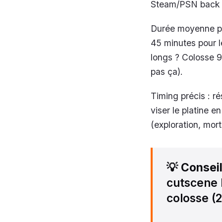
Steam/PSN back t
Durée moyenne pa
45 minutes pour l
longs ? Colosse 9 
pas ça).
Timing précis : r
viser le platine e
(exploration, mort
💡
Consei
cutscene 
colosse (