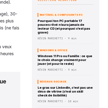
SÉLECTION RÉDACTION
onde).
age), 30-
MATÉRIEL & COMPOSANTS PC
les plus
Pourquoi ton PC portable 17
pouces rêvé n’aura jamais de
is (ne fais
lecteur CD (et pourquoi c’est pas
grave)
KÉVIN MARCHETTI · 9 min
u veux
WINDOWS & OFFICE
0 heures
Windows 11 Pro ou Famille : ce que
le choix change vraiment pour
jouer (et pour le reste)
KÉVIN MARCHETTI · 9 min
que
RÉSEAUX SOCIAUX
Le gras sur LinkedIn, c’est pas une
déco de vitrine (c’est un skill
check de lisibilité)
KÉVIN MARCHETTI · 10 min