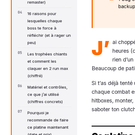
remaster)
backu
16 raisons pour
lesquelles chaque
boss te force à
réfléchir (et à rager un
J’
ai choppé
peu)
heures (d
Les trophées chiants
rien d’un
et comment les
Beaucoup de pati
claquer en 2 run max
(chiffré)
Si t’as déjà tenté 
Matériel et contrôles,
chaque combat est
ce que j’ai utilisé
hitboxes, monter,
(chiffres concrets)
saboter ton clutc
Pourquoi je
recommande de faire
ce platine maintenant
(date et prix)