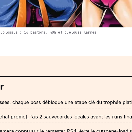
 Colossus : 16 bastons, 40h et quelques larmes
r
sses, chaque boss débloque une étape clé du trophée plat
chat promo), fais 2 sauvegardes locales avant les runs fin
améra connu sur le remaster PS4, évite le cutscene-load 