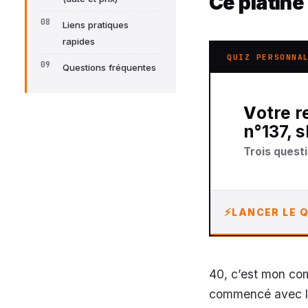
Ce platine
Liens pratiques
rapides
QUIZ PERSONNA
Questions fréquentes
Votre recommandation sur completion platine
n°137, 
Trois questi
LANCER LE Q
40, c’est mon com
commencé avec la