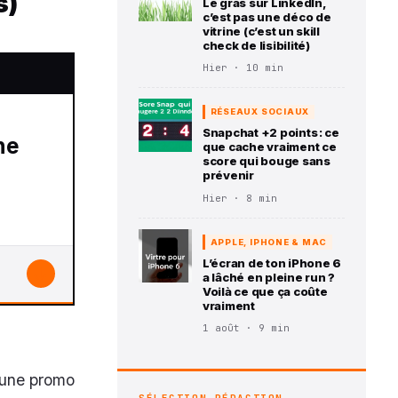
s)
Le gras sur LinkedIn,
c’est pas une déco de
vitrine (c’est un skill
check de lisibilité)
Hier · 10 min
RÉSEAUX SOCIAUX
Snapchat +2 points : ce
que cache vraiment ce
score qui bouge sans
prévenir
Hier · 8 min
APPLE, IPHONE & MAC
L’écran de ton iPhone 6
↓
a lâché en pleine run ?
Voilà ce que ça coûte
vraiment
1 août · 9 min
 une promo