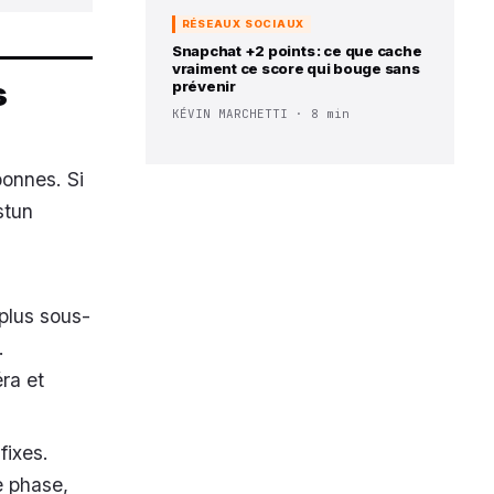
RÉSEAUX SOCIAUX
Snapchat +2 points : ce que cache
vraiment ce score qui bouge sans
s
prévenir
KÉVIN MARCHETTI · 8 min
ponnes. Si
stun
 plus sous-
.
ra et
fixes.
e phase,