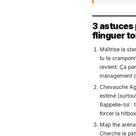
3 astuces 
flinguer t
Maîtrise la st
tu te cramponn
revient. Ça pa
management d
Chevauche Agro
estimé (surtou
Rappelle-toi : 
forcer la hitbo
Map the arena 
Cherche le patt