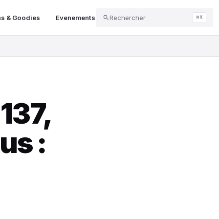
ns & Goodies
Evenements
Rechercher
RC & Drones
Streaming & Té
⌘K
137,
us :