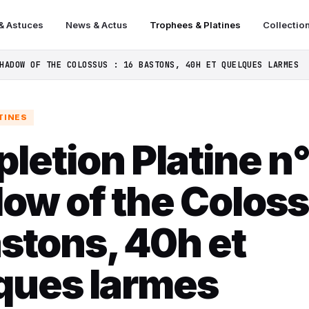
& Astuces
News & Actus
Trophees & Platines
Collectio
HADOW OF THE COLOSSUS : 16 BASTONS, 40H ET QUELQUES LARMES
TINES
letion Platine n°
ow of the Coloss
astons, 40h et
ques larmes