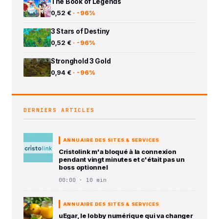
The Book of Legends
0,52 €
· -96%
3 Stars of Destiny
0,52 €
· -96%
Stronghold 3 Gold
0,94 €
· -96%
DERNIERS ARTICLES
ANNUAIRE DES SITES & SERVICES
Cristolink m'a bloqué à la connexion
pendant vingt minutes et c'était pas un
boss optionnel
00:00 · 10 min
ANNUAIRE DES SITES & SERVICES
uEgar, le lobby numérique qui va changer