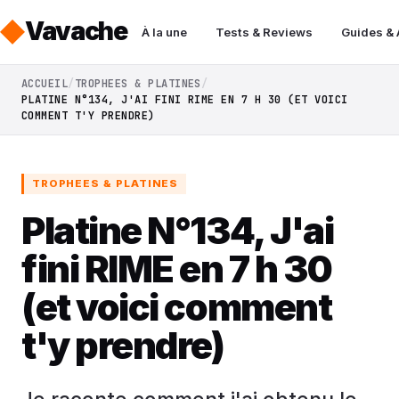
Vavache
À la une
Tests & Reviews
Guides &
ACCUEIL
TROPHEES & PLATINES
PLATINE N°134, J'AI FINI RIME EN 7 H 30 (ET VOICI
COMMENT T'Y PRENDRE)
TROPHEES & PLATINES
Platine N°134, J'ai
fini RIME en 7 h 30
(et voici comment
t'y prendre)