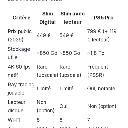
Slim
Slim avec
Critère
PS5 Pro
Digital
lecteur
Prix public
799 € (+ 119
449 €
549 €
(2026)
€ lecteur)
Stockage
~850 Go
~850 Go
~1,8 To
utile
4K 60 fps
Rare
Rare
Fréquent
natif
(upscale)
(upscale)
(PSSR)
Ray tracing
Limité
Limité
Oui, notable
jouable
Lecteur
Non
Oui
Non (option)
disque
(option)
Wi-Fi
6
6
7