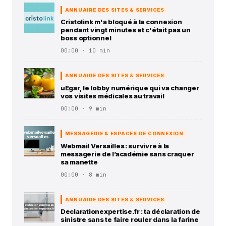
ANNUAIRE DES SITES & SERVICES
Cristolink m'a bloqué à la connexion
pendant vingt minutes et c'était pas un
boss optionnel
00:00 · 10 min
ANNUAIRE DES SITES & SERVICES
uEgar, le lobby numérique qui va changer
vos visites médicales au travail
00:00 · 9 min
MESSAGERIE & ESPACES DE CONNEXION
Webmail Versailles : survivre à la
messagerie de l’académie sans craquer
sa manette
00:00 · 8 min
ANNUAIRE DES SITES & SERVICES
Declarationexpertise.fr : ta déclaration de
sinistre sans te faire rouler dans la farine