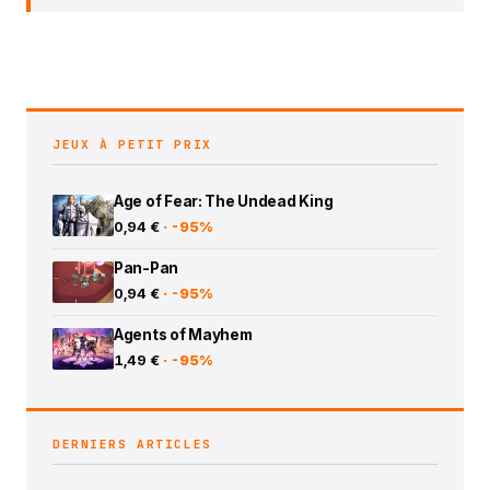
JEUX À PETIT PRIX
Age of Fear: The Undead King
0,94 €
· -95%
Pan-Pan
0,94 €
· -95%
Agents of Mayhem
1,49 €
· -95%
DERNIERS ARTICLES