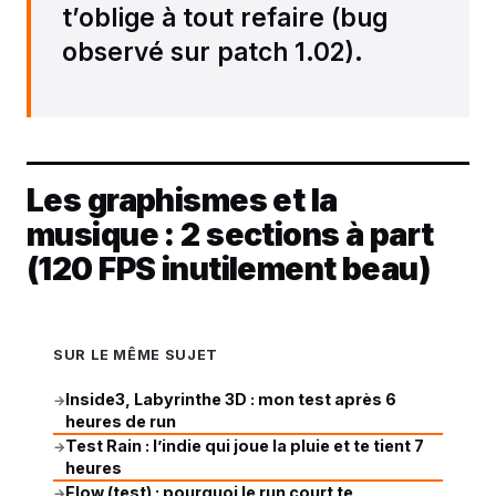
t’oblige à tout refaire (bug
observé sur patch 1.02).
Les graphismes et la
musique : 2 sections à part
(120 FPS inutilement beau)
SUR LE MÊME SUJET
Inside3, Labyrinthe 3D : mon test après 6
→
heures de run
Test Rain : l’indie qui joue la pluie et te tient 7
→
heures
Flow (test) : pourquoi le run court te
→