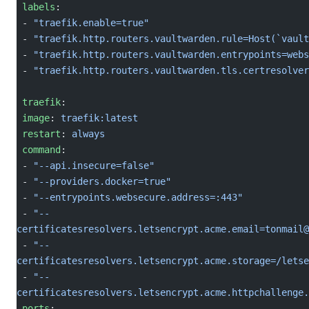
 labels
:
 - 
"traefik.enable=true"
 - 
"traefik.http.routers.vaultwarden.rule=Host(`vault
 - 
"traefik.http.routers.vaultwarden.entrypoints=webs
 - 
"traefik.http.routers.vaultwarden.tls.certresolver
 traefik
:
 image
: 
traefik:latest
 restart
: 
always
 command
:
 - 
"--api.insecure=false"
 - 
"--providers.docker=true"
 - 
"--entrypoints.websecure.address=:443"
 - 
"--
certificatesresolvers.letsencrypt.acme.email=tonmail@
 - 
"--
certificatesresolvers.letsencrypt.acme.storage=/letse
 - 
"--
certificatesresolvers.letsencrypt.acme.httpchallenge.
 ports
: