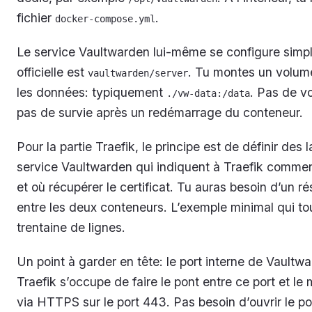
fichier
.
docker-compose.yml
Le service Vaultwarden lui-même se configure simp
officielle est
. Tu montes un volume
vaultwarden/server
les données: typiquement
. Pas de v
./vw-data:/data
pas de survie après un redémarrage du conteneur.
Pour la partie Traefik, le principe est de définir des 
service Vaultwarden qui indiquent à Traefik comment 
et où récupérer le certificat. Tu auras besoin d’un
entre les deux conteneurs. L’exemple minimal qui to
trentaine de lignes.
Un point à garder en tête: le port interne de Vaultwa
Traefik s’occupe de faire le pont entre ce port et le
via HTTPS sur le port 443. Pas besoin d’ouvrir le po