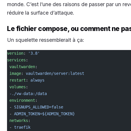
monde. C’est l’une des raisons de passer par un rev
réduire la surface d’attaque.
Le fichier compose, ou comment ne pas
Un squelette ressemblerait à ça:
version
: 
'3.8'
services
:
 vaultwarden
:
 image
: 
vaultwarden/server:latest
 restart
: 
always
 volumes
:
 -./vw-data:/data
 environment
:
 - 
SIGNUPS_ALLOWED=false
 - 
ADMIN_TOKEN=${ADMIN_TOKEN}
 networks
:
 - 
traefik