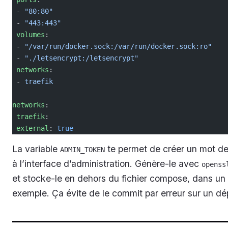
 - 
"80:80"
 - 
"443:443"
 volumes
:
 - 
"/var/run/docker.sock:/var/run/docker.sock:ro"
 - 
"./letsencrypt:/letsencrypt"
 networks
:
 - 
traefik
networks
:
 traefik
:
 external
: 
true
La variable
te permet de créer un mot d
ADMIN_TOKEN
à l’interface d’administration. Génère-le avec
openss
et stocke-le en dehors du fichier compose, dans un 
exemple. Ça évite de le commit par erreur sur un dép