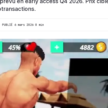
prévu en early access Q4 2026. Prix cibl
otransactions.
I
·
PUBLIÉ
6 mars 2026
·
8 min