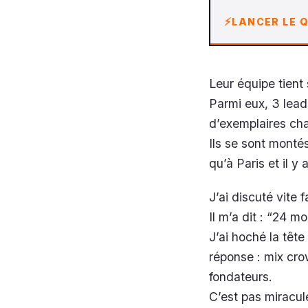
LANCER LE Q
Leur équipe tient 
Parmi eux, 3 lead
d’exemplaires chac
Ils se sont monté
qu’à Paris et il y
J’ai discuté vite
Il m’a dit : “24 m
J’ai hoché la tête
réponse : mix cr
fondateurs.
C’est pas miracul