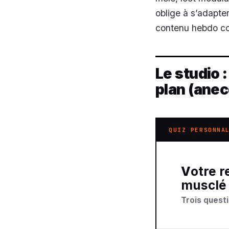
oblige à s’adapter
contenu hebdo com
Le studio 
plan (ane
QUIZ PERSONNA
Votre recommandation sur un nouveau projet
musclé
Trois questi