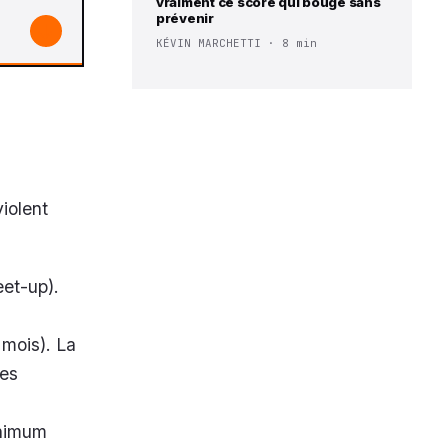
vraiment ce score qui bouge sans
prévenir
↓
KÉVIN MARCHETTI · 8 min
iolent
eet-up).
 mois). La
des
inimum