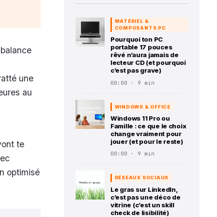
MATÉRIEL &
COMPOSANTS PC
Pourquoi ton PC
portable 17 pouces
A balance
rêvé n’aura jamais de
lecteur CD (et pourquoi
c’est pas grave)
ratté une
00:00 · 9 min
heures au
WINDOWS & OFFICE
Windows 11 Pro ou
Famille : ce que le choix
change vraiment pour
jouer (et pour le reste)
vont te
00:00 · 9 min
vec
n optimisé
RÉSEAUX SOCIAUX
Le gras sur LinkedIn,
c’est pas une déco de
vitrine (c’est un skill
check de lisibilité)