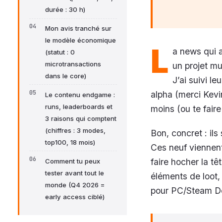
durée : 30 h)
Mon avis tranché sur
le modèle économique
L
a news qui a
(statut : 0
microtransactions
un projet mu
dans le core)
J’ai suivi l
alpha (merci Kevi
Le contenu endgame :
runs, leaderboards et
moins (ou te faire
3 raisons qui comptent
(chiffres : 3 modes,
Bon, concret : il
top100, 18 mois)
Ces neuf viennent
faire hocher la tê
Comment tu peux
tester avant tout le
éléments de loot
monde (Q4 2026 =
pour PC/Steam De
early access ciblé)