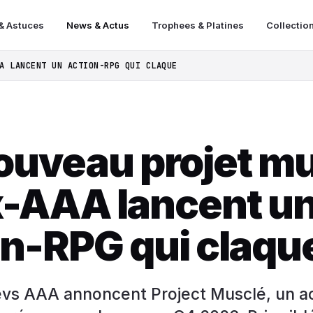
& Astuces
News & Actus
Trophees & Platines
Collectio
A LANCENT UN ACTION-RPG QUI CLAQUE
ouveau projet m
ex-AAA lancent u
on-RPG qui claqu
evs AAA annoncent Project Musclé, un a