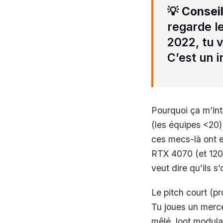
💡
Consei
regarde le
2022, tu v
C’est un i
Pourquoi ça m’in
(les équipes <20)
ces mecs-là ont e
RTX 4070 (et 120 
veut dire qu’ils s
Le pitch court (pr
Tu joues un merce
mêlé, loot modula