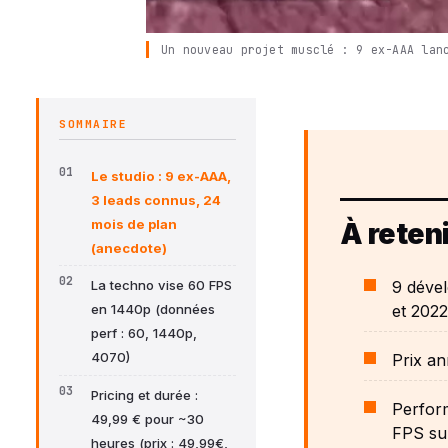
Un nouveau projet musclé : 9 ex-AAA lan
SOMMAIRE
Le studio : 9 ex-AAA,
3 leads connus, 24
mois de plan
À reteni
(anecdote)
9 dével
La techno vise 60 FPS
et 2022
en 1440p (données
perf : 60, 1440p,
4070)
Prix an
Pricing et durée :
Perfor
49,99 € pour ~30
FPS sur
heures (prix : 49,99€,