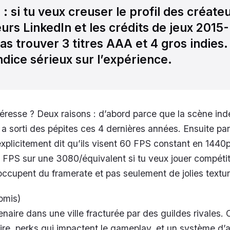
l
: si tu veux creuser le profil des créate
urs LinkedIn et les crédits de jeux 2015-
as trouver 3 titres AAA et 4 gros indies.
ndice sérieux sur l’expérience.
téresse ? Deux raisons : d’abord parce que la scène i
 a sorti des pépites ces 4 dernières années. Ensuite pa
xplicitement dit qu’ils visent 60 FPS constant en 1440
FPS sur une 3080/équivalent si tu veux jouer compétiti
’occupent du framerate et pas seulement de jolies textur
omis)
naire dans une ville fracturée par des guildes rivales.
ire, perks qui impactent le gameplay, et un système d’