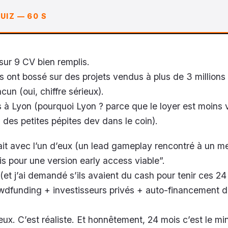
UIZ — 60 S
sur 9 CV bien remplis.
s ont bossé sur des projets vendus à plus de 3 millions
un (oui, chiffre sérieux).
s à Lyon (pourquoi Lyon ? parce que le loyer est moins v
 a des petites pépites dev dans le coin).
 fait avec l’un d’eux (un lead gameplay rencontré à un m
ois pour une version early access viable”.
 (et j’ai demandé s’ils avaient du cash pour tenir ces 24
owdfunding + investisseurs privés + auto-financement 
eux. C’est réaliste. Et honnêtement, 24 mois c’est le m