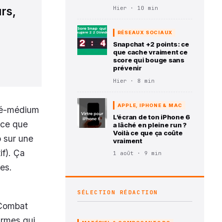
urs,
Hier · 10 min
RÉSEAUX SOCIAUX
Snapchat +2 points : ce
que cache vraiment ce
score qui bouge sans
prévenir
Hier · 8 min
APPLE, IPHONE & MAC
ndé-médium
L’écran de ton iPhone 6
rce que
a lâché en pleine run ?
Voilà ce que ça coûte
p sur une
vraiment
f). Ça
1 août · 9 min
es.
SÉLECTION RÉDACTION
 Combat
armes qui