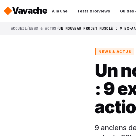
Vavache
À la une
Tests & Reviews
Guides 
ACCUEIL
NEWS & ACTUS
UN NOUVEAU PROJET MUSCLÉ : 9 EX-AA
NEWS & ACTUS
Un n
: 9 
acti
9 anciens d