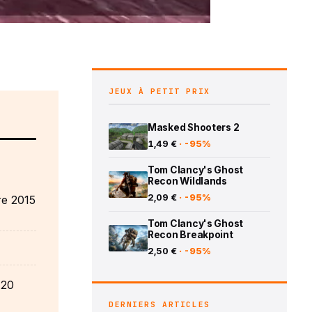
JEUX À PETIT PRIX
Masked Shooters 2
1,49 €
· -95%
Tom Clancy's Ghost
Recon Wildlands
2,09 €
· -95%
re 2015
Tom Clancy's Ghost
Recon Breakpoint
2,50 €
· -95%
120
DERNIERS ARTICLES