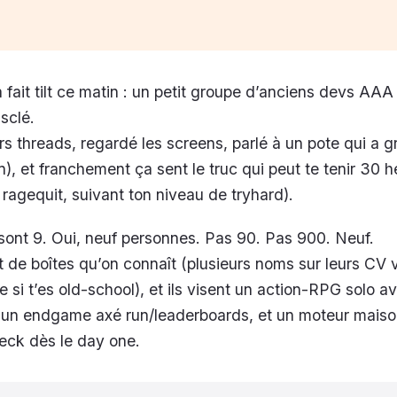
 fait tilt ce matin : un petit groupe d’anciens devs AA
sclé.
eurs threads, regardé les screens, parlé à un pote qui a g
n), et franchement ça sent le truc qui peut te tenir 30 
 ragequit, suivant ton niveau de tryhard).
s sont 9. Oui, neuf personnes. Pas 90. Pas 900. Neuf.
 de boîtes qu’on connaît (plusieurs noms sur leurs CV 
te si t’es old-school), et ils visent un action-RPG solo a
, un endgame axé run/leaderboards, et un moteur maiso
ck dès le day one.