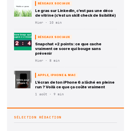
RÉSEAUX SOCIAUX
Le gras sur LinkedIn, c’est pas une déco
de vitrine (c’est un skill check de lisibilité)
Hier · 10 min
RÉSEAUX SOCIAUX
Snapchat +2 points : ce que cache
vraiment ce score qui bouge sans
prévenir
Hier · 8 min
APPLE, IPHONE & MAC
L’écran de ton iPhone 6 a lâché en pleine
run ? Voilà ce que ça coûte vraiment
1 août · 9 min
SÉLECTION RÉDACTION