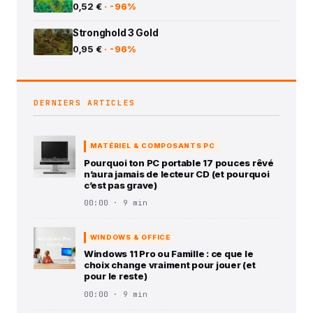
0,52 €
· -96%
Stronghold 3 Gold
0,95 €
· -96%
DERNIERS ARTICLES
MATÉRIEL & COMPOSANTS PC
Pourquoi ton PC portable 17 pouces rêvé
n’aura jamais de lecteur CD (et pourquoi
c’est pas grave)
00:00 · 9 min
WINDOWS & OFFICE
Windows 11 Pro ou Famille : ce que le
choix change vraiment pour jouer (et
pour le reste)
00:00 · 9 min