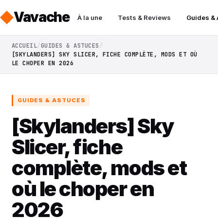
Vavache
À la une
Tests & Reviews
Guides &
ACCUEIL
GUIDES & ASTUCES
[SKYLANDERS] SKY SLICER, FICHE COMPLÈTE, MODS ET OÙ
LE CHOPER EN 2026
GUIDES & ASTUCES
[Skylanders] Sky
Slicer, fiche
complète, mods et
où le choper en
2026