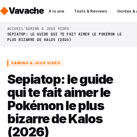
Vavache
À la une
Tests & Reviews
Guides &
ACCUEIL
GAMING & JEUX VIDÉO
SEPIATOP: LE GUIDE QUI TE FAIT AIMER LE POKÉMON LE
PLUS BIZARRE DE KALOS (2026)
GAMING & JEUX VIDÉO
Sepiatop: le guide
qui te fait aimer le
Pokémon le plus
bizarre de Kalos
(2026)