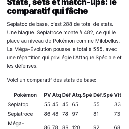
Stats, sets et match-ups: le
comparatif qui fâche
Sepiatop de base, c’est 288 de total de stats.
Une blague. Sepiatroce monte à 482, ce qui le
place au niveau de Pokémon comme Milobellus.
La Méga-Évolution pousse le total à 555, avec
une répartition qui privilégie l’Attaque Spéciale et
les défenses.
Voici un comparatif des stats de base:
Pokémon
PV
Atq
Déf
Atq.Spé
Déf.Spé
Vit
Sepiatop
55
45
45
65
55
33
Sepiatroce
86
48
78
97
81
73
Méga-
86
78
88
120
92
68