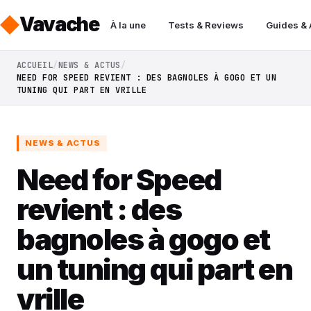
Vavache
À la une
Tests & Reviews
Guides &
ACCUEIL
NEWS & ACTUS
NEED FOR SPEED REVIENT : DES BAGNOLES À GOGO ET UN
TUNING QUI PART EN VRILLE
NEWS & ACTUS
Need for Speed
revient : des
bagnoles à gogo et
un tuning qui part en
vrille