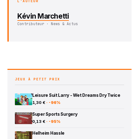
L'AUTEUR
Kévin Marchetti
Contributeur · News & Actus
JEUX À PETIT PRIX
Leisure Suit Larry - Wet Dreams Dry Twice
1,30 €
· -96%
Super Sports Surgery
0,13 €
· -95%
Helheim Hassle