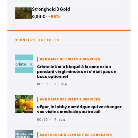
Stronghold 3 Gold
0,94 €
· -96%
DERNIERS ARTICLES
ANNUAIRE DES SITES & SERVICES
Cristolink m'a bloqué à la connexion
pendant vingt minutes et c'était pas un
boss optionnel
00:00 · 10 min
ANNUAIRE DES SITES & SERVICES
uEgar, le lobby numérique qui va changer
vos visites médicales au travail
00:00 · 9 min
MESSAGERIE & ESPACES DE CONNEXION