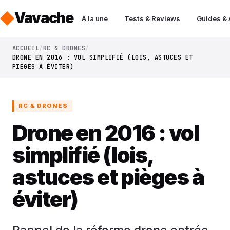
Vavache
À la une
Tests & Reviews
Guides &
ACCUEIL
RC & DRONES
DRONE EN 2016 : VOL SIMPLIFIÉ (LOIS, ASTUCES ET
PIÈGES À ÉVITER)
RC & DRONES
Drone en 2016 : vol
simplifié (lois,
astuces et pièges à
éviter)