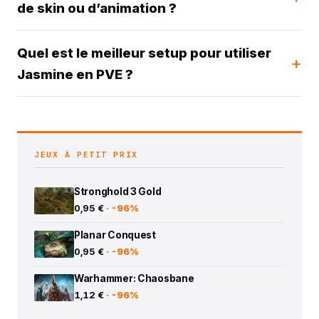
de skin ou d’animation ?
Quel est le meilleur setup pour utiliser
Jasmine en PVE ?
JEUX À PETIT PRIX
Stronghold 3 Gold
0,95 €
· -96%
Planar Conquest
0,95 €
· -96%
Warhammer: Chaosbane
1,12 €
· -96%