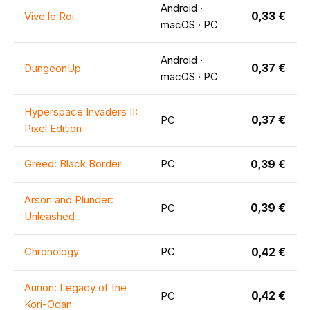
Android ·
0,33 €
Vive le Roi
macOS · PC
Android ·
0,37 €
DungeonUp
macOS · PC
Hyperspace Invaders II:
0,37 €
PC
Pixel Edition
Greed: Black Border
PC
0,39 €
Arson and Plunder:
0,39 €
PC
Unleashed
Chronology
PC
0,42 €
Aurion: Legacy of the
0,42 €
PC
Kori-Odan