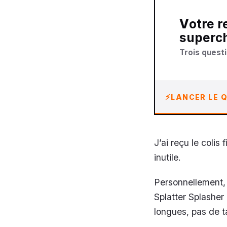
Votre recommandation sur goodies skylanders
superch
Trois questi
LANCER LE Q
J’ai reçu le colis
inutile.
Personnellement, j
Splatter Splasher
longues, pas de t