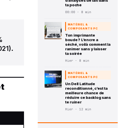
d’analyses de lait dans
ta poche
00:00 · 8 min
MATÉRIEL &
COMPOSANTS PC
Ton imprimante
%
boude ? L’encre a
séché, voilà comment la
021).
ranimer sans y laisser
ta soirée
Hier · 8 min
MATÉRIEL &
COMPOSANTS PC
Un Dell Latitude
et
reconditionné, c’est ta
meilleure chance de
réduire ce backlog sans
te ruiner
Hier · 12 min