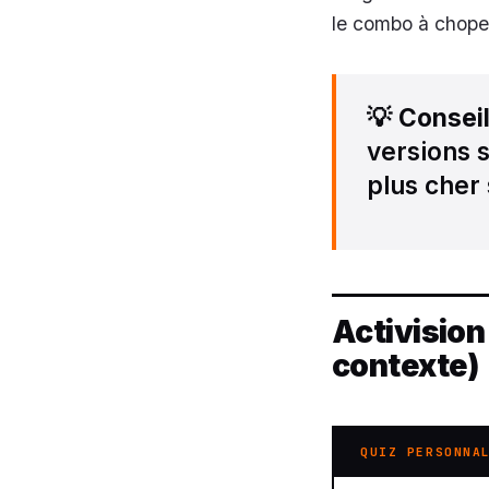
le combo à chope
💡
Consei
versions 
plus cher
Activision
contexte)
QUIZ PERSONNA