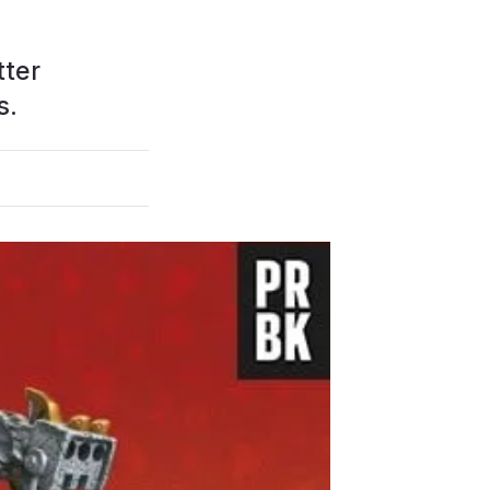
tter
s.