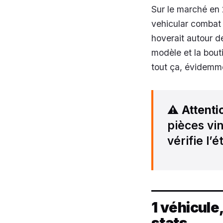
Sur le marché en 
vehicular combat 
hoverait autour d
modèle et la bouti
tout ça, évidemm
⚠️
Attenti
pièces vin
vérifie l’
1 véhicule
stats