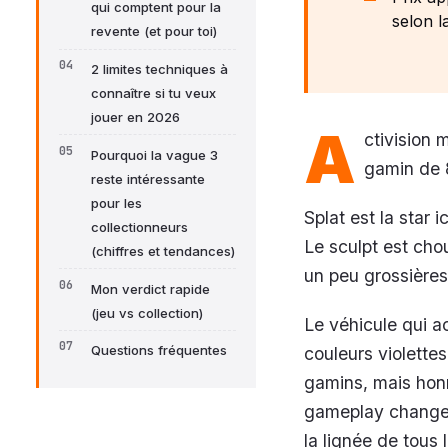
qui comptent pour la
selon l
revente (et pour toi)
2 limites techniques à
connaître si tu veux
jouer en 2026
A
ctivision 
Pourquoi la vague 3
gamin de 
reste intéressante
pour les
Splat est la star 
collectionneurs
Le sculpt est cho
(chiffres et tendances)
un peu grossières 
Mon verdict rapide
(jeu vs collection)
Le véhicule qui a
Questions fréquentes
couleurs violette
gamins, mais honnê
gameplay change p
la lignée de tous