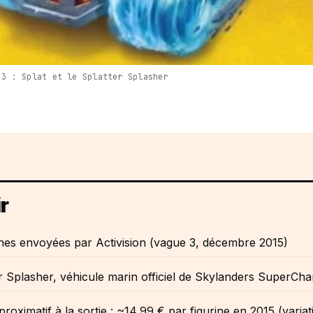
 3 : Splat et le Splatter Splasher
r
ines envoyées par Activision (vague 3, décembre 2015)
r Splasher, véhicule marin officiel de Skylanders SuperCha
proximatif à la sortie : ~14,99 € par figurine en 2015 (variat