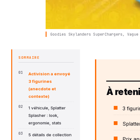
Goodies Skylanders SuperChargers, Vague
SOMMAIRE
Activision a envoyé
3 figurines
(anecdote et
À reteni
contexte)
3 figur
1 véhicule, Splatter
Splasher : look,
ergonomie, stats
Splatte
5 détails de collection
Prix ap