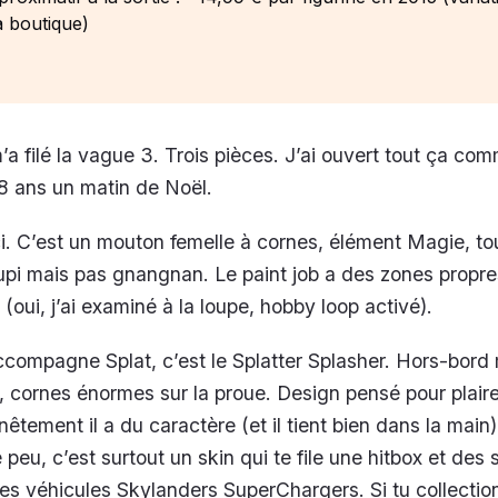
a boutique)
m’a filé la vague 3. Trois pièces. J’ai ouvert tout ça co
8 ans un matin de Noël.
ici. C’est un mouton femelle à cornes, élément Magie, to
upi mais pas gnangnan. Le paint job a des zones propre
(oui, j’ai examiné à la loupe, hobby loop activé).
ccompagne Splat, c’est le Splatter Splasher. Hors-bord 
s, cornes énormes sur la proue. Design pensé pour plair
tement il a du caractère (et il tient bien dans la main)
eu, c’est surtout un skin qui te file une hitbox et des 
 les véhicules Skylanders SuperChargers. Si tu collectio