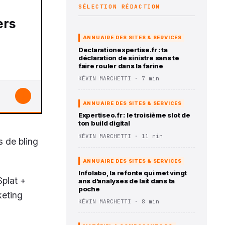
SÉLECTION RÉDACTION
ANNUAIRE DES SITES & SERVICES
Declarationexpertise.fr : ta
déclaration de sinistre sans te
faire rouler dans la farine
KÉVIN MARCHETTI · 7 min
↓
ANNUAIRE DES SITES & SERVICES
Expertiseo.fr : le troisième slot de
ton build digital
KÉVIN MARCHETTI · 11 min
s de bling
ANNUAIRE DES SITES & SERVICES
Infolabo, la refonte qui met vingt
Splat +
ans d’analyses de lait dans ta
poche
keting
KÉVIN MARCHETTI · 8 min