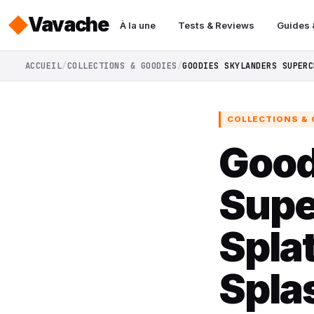
Vavache
À la une
Tests & Reviews
Guides 
ACCUEIL
COLLECTIONS & GOODIES
GOODIES SKYLANDERS SUPERC
COLLECTIONS & 
Good
Supe
Splat
Spla