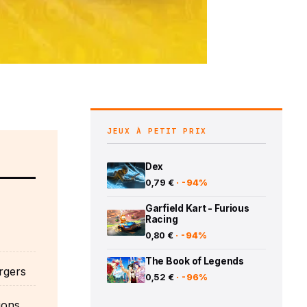
JEUX À PETIT PRIX
Dex
0,79 €
· -94%
Garfield Kart - Furious
Racing
0,80 €
· -94%
The Book of Legends
rgers
0,52 €
· -96%
ions