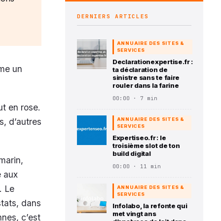
DERNIERS ARTICLES
ANNUAIRE DES SITES &
SERVICES
Declarationexpertise.fr :
mme un
ta déclaration de
sinistre sans te faire
rouler dans la farine
00:00 · 7 min
ut en rose.
s, d’autres
ANNUAIRE DES SITES &
SERVICES
Expertiseo.fr : le
troisième slot de ton
build digital
marin,
00:00 · 11 min
e aux
. Le
ANNUAIRE DES SITES &
SERVICES
stats, dans
Infolabo, la refonte qui
met vingt ans
nnes, c’est