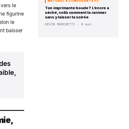
MATÉRIEL & COMPOSANTS PC
vers le
Ton imprimante boude ? L’encre a
séché, voilà comment la ranimer
ne figurine
sans y laisser ta soirée
elon le
KÉVIN MARCHETTI · 8 min
nt baisser
 des
aible,
mie,