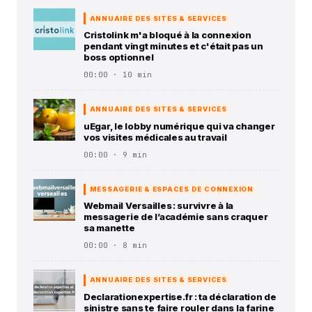
ANNUAIRE DES SITES & SERVICES
Cristolink m'a bloqué à la connexion
pendant vingt minutes et c'était pas un
boss optionnel
00:00 · 10 min
ANNUAIRE DES SITES & SERVICES
uEgar, le lobby numérique qui va changer
vos visites médicales au travail
00:00 · 9 min
MESSAGERIE & ESPACES DE CONNEXION
Webmail Versailles : survivre à la
messagerie de l’académie sans craquer
sa manette
00:00 · 8 min
ANNUAIRE DES SITES & SERVICES
Declarationexpertise.fr : ta déclaration de
sinistre sans te faire rouler dans la farine