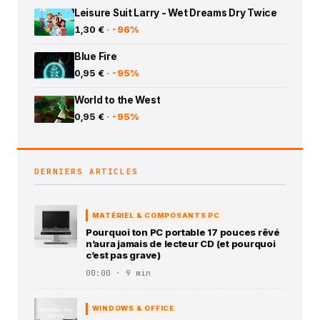
Leisure Suit Larry - Wet Dreams Dry Twice
1,30 €
· -96%
Blue Fire
0,95 €
· -95%
World to the West
0,95 €
· -95%
DERNIERS ARTICLES
MATÉRIEL & COMPOSANTS PC
Pourquoi ton PC portable 17 pouces rêvé
n’aura jamais de lecteur CD (et pourquoi
c’est pas grave)
00:00 · 9 min
WINDOWS & OFFICE