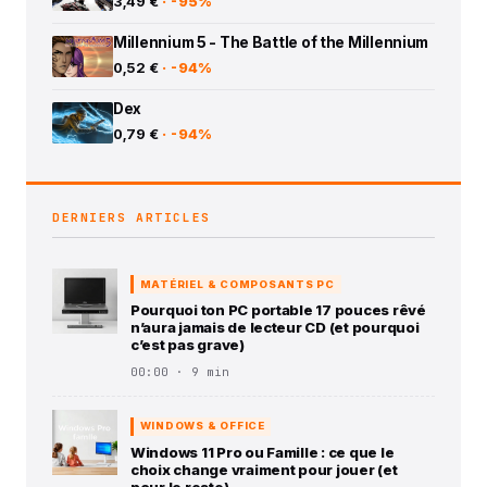
3,49 €
· -95%
Millennium 5 - The Battle of the Millennium
0,52 €
· -94%
Dex
0,79 €
· -94%
DERNIERS ARTICLES
MATÉRIEL & COMPOSANTS PC
Pourquoi ton PC portable 17 pouces rêvé
n’aura jamais de lecteur CD (et pourquoi
c’est pas grave)
00:00 · 9 min
WINDOWS & OFFICE
Windows 11 Pro ou Famille : ce que le
choix change vraiment pour jouer (et
pour le reste)