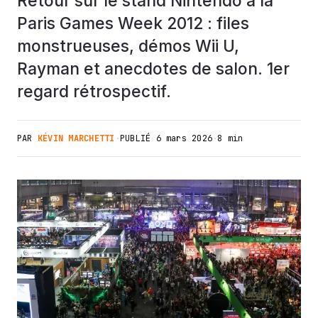
Retour sur le stand Nintendo à la
Paris Games Week 2012 : files
monstrueuses, démos Wii U,
Rayman et anecdotes de salon. 1er
regard rétrospectif.
PAR
KÉVIN MARCHETTI
·
PUBLIÉ
6 mars 2026
·
8 min