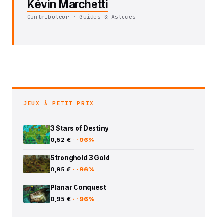
Kévin Marchetti
Contributeur · Guides & Astuces
JEUX À PETIT PRIX
3 Stars of Destiny
0,52 €
· -96%
Stronghold 3 Gold
0,95 €
· -96%
Planar Conquest
0,95 €
· -96%