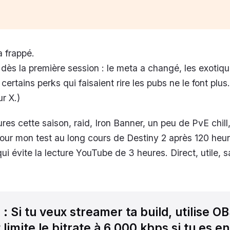
a frappé.
i dès la première session : le meta a changé, les exotiq
certains perks qui faisaient rire les pubs ne le font plus.
ur X.)
res cette saison, raid, Iron Banner, un peu de PvE chill
our mon test au long cours de Destiny 2 après 120 heur
 qui évite la lecture YouTube de 3 heures. Direct, utile, 
l
: Si tu veux streamer ta build, utilise O
imite le bitrate à 6 000 kbps si tu es en