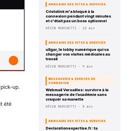
ANNUAIRE DES SITES & SERVICES
Cristolink m'a bloqué à la
connexion pendant vingt minutes
et c'était pas un boss optionnel
KÉVIN MARCHETTI · 10 min
ANNUAIRE DES SITES & SERVICES
uEgar, le lobby numérique qui va
changer vos visites médicales au
travail
↓
KÉVIN MARCHETTI · 9 min
MESSAGERIE & ESPACES DE
CONNEXION
 pick-up.
Webmail Versailles : survivre à la
messagerie de l’académie sans
craquer sa manette
t été
KÉVIN MARCHETTI · 8 min
ANNUAIRE DES SITES & SERVICES
Declarationexpertise.fr : ta