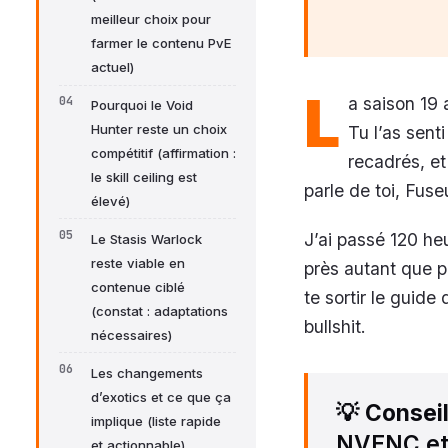
meilleur choix pour
farmer le contenu PvE
actuel)
L
a saison 19 
Pourquoi le Void
Hunter reste un choix
Tu l’as sent
compétitif (affirmation :
recadrés, et 
le skill ceiling est
parle de toi, Fuse
élevé)
J’ai passé 120 heu
Le Stasis Warlock
reste viable en
près autant que p
contenue ciblé
te sortir le guide
(constat : adaptations
bullshit.
nécessaires)
Les changements
d’exotics et ce que ça
💡
Consei
implique (liste rapide
NVENC et l
et actionnable)