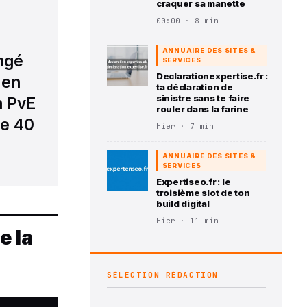
craquer sa manette
00:00 · 8 min
ANNUAIRE DES SITES &
angé
SERVICES
Declarationexpertise.fr :
 en
ta déclaration de
sinistre sans te faire
n PvE
rouler dans la farine
de 40
Hier · 7 min
ANNUAIRE DES SITES &
SERVICES
Expertiseo.fr : le
troisième slot de ton
build digital
Hier · 11 min
e la
SÉLECTION RÉDACTION