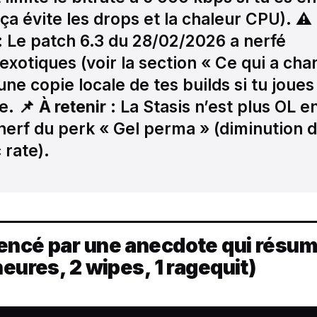
a évite les drops et la chaleur CPU). ⚠️
: Le patch 6.3 du 28/02/2026 a nerfé
exotiques (voir la section « Ce qui a ch
une copie locale de tes builds si tu joues
e. 📌
À retenir
: La Stasis n’est plus OL e
 nerf du perk « Gel perma » (diminution 
 rate).
encé par une anecdote qui résum
heures, 2 wipes, 1 ragequit)