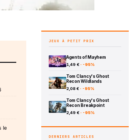
JEUX À PETIT PRIX
Agents of Mayhem
1,49 €
· -95%
Tom Clancy's Ghost
Recon Wildlands
2,08 €
· -95%
6
Tom Clancy's Ghost
Recon Breakpoint
2,49 €
· -95%
 le
DERNIERS ARTICLES