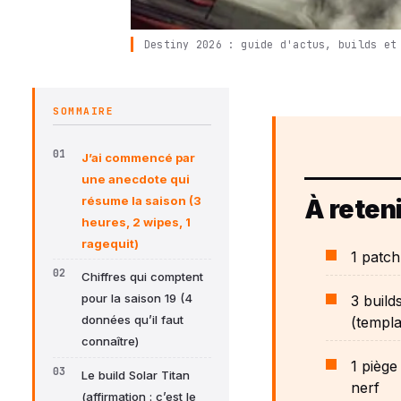
Destiny 2026 : guide d'actus, builds et
SOMMAIRE
J’ai commencé par
une anecdote qui
résume la saison (3
À reteni
heures, 2 wipes, 1
ragequit)
1 patch
Chiffres qui comptent
pour la saison 19 (4
3 build
données qu’il faut
(templa
connaître)
1 piège
Le build Solar Titan
nerf
(affirmation : c’est le