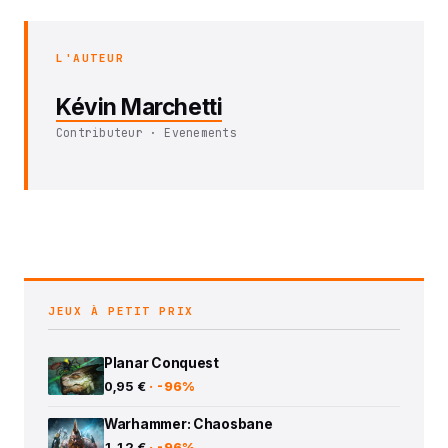
L'AUTEUR
Kévin Marchetti
Contributeur · Evenements
JEUX À PETIT PRIX
Planar Conquest
0,95 €
· -96%
Warhammer: Chaosbane
1,12 €
· -96%