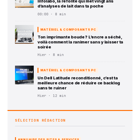
Infolabo, la refonte qui met vingt ans
d’analyses de lait dans ta poche
00:00 · 8 min
MATÉRIEL & COMPOSANTS PC
Ton imprimante boude ? L’encre a séché,
voilà comment la ranimer sans y laisser ta
soirée
Hier · 8 min
MATÉRIEL & COMPOSANTS PC
Un Dell Latitude reconditionné, c’est ta
meilleure chance de réduire ce backlog
sans te ruiner
Hier · 12 min
SÉLECTION RÉDACTION
ANNUAIRE DES SITES & SERVICES