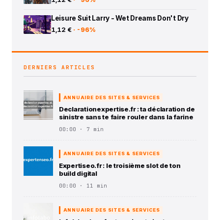
Leisure Suit Larry - Wet Dreams Don't Dry
1,12 €
· -96%
DERNIERS ARTICLES
ANNUAIRE DES SITES & SERVICES
Declarationexpertise.fr : ta déclaration de
sinistre sans te faire rouler dans la farine
00:00 · 7 min
ANNUAIRE DES SITES & SERVICES
Expertiseo.fr : le troisième slot de ton
build digital
00:00 · 11 min
ANNUAIRE DES SITES & SERVICES