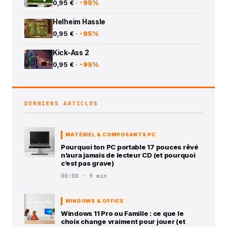
0,95 €
· -95%
Helheim Hassle
0,95 €
· -95%
Kick-Ass 2
0,95 €
· -95%
DERNIERS ARTICLES
MATÉRIEL & COMPOSANTS PC
Pourquoi ton PC portable 17 pouces rêvé
n’aura jamais de lecteur CD (et pourquoi
c’est pas grave)
00:00 · 9 min
WINDOWS & OFFICE
Windows 11 Pro ou Famille : ce que le
choix change vraiment pour jouer (et