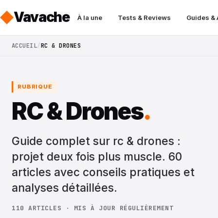
Vavache
À la une
Tests & Reviews
Guides &
ACCUEIL
RC & DRONES
RUBRIQUE
RC & Drones
.
Guide complet sur rc & drones :
projet deux fois plus muscle. 60
articles avec conseils pratiques et
analyses détaillées.
110 ARTICLES · MIS À JOUR RÉGULIÈREMENT