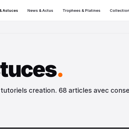
& Astuces
News & Actus
Trophees & Platines
Collectio
stuces
.
utoriels creation. 68 articles avec conse