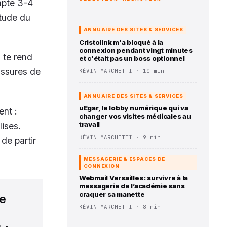
mpte 3-4
itude du
ANNUAIRE DES SITES & SERVICES
Cristolink m'a bloqué à la
connexion pendant vingt minutes
i te rend
et c'était pas un boss optionnel
ussures de
KÉVIN MARCHETTI · 10 min
ANNUAIRE DES SITES & SERVICES
uEgar, le lobby numérique qui va
ent :
changer vos visites médicales au
travail
lises.
KÉVIN MARCHETTI · 9 min
de partir
MESSAGERIE & ESPACES DE
CONNEXION
Webmail Versailles : survivre à la
messagerie de l’académie sans
craquer sa manette
re
KÉVIN MARCHETTI · 8 min