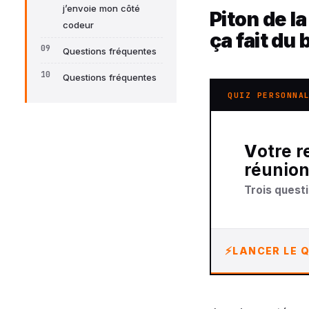
j’envoie mon côté
Piton de l
codeur
ça fait du 
Questions fréquentes
Questions fréquentes
QUIZ PERSONNA
Votre recommandation sur carnet de voyage la
réunion
Trois questi
LANCER LE Q