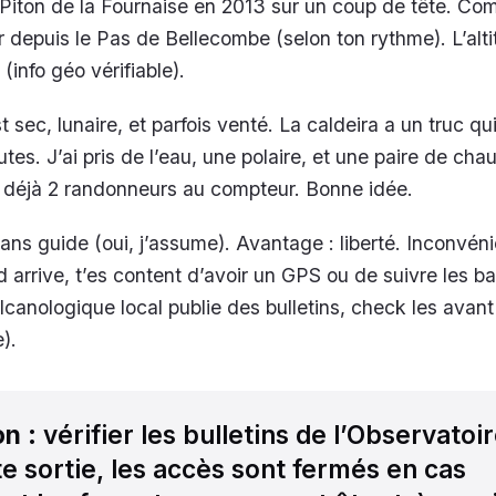
Piton de la Fournaise en 2013 sur un coup de tête. Co
ur depuis le Pas de Bellecombe (selon ton rythme). L’alt
info géo vérifiable).
st sec, lunaire, et parfois venté. La caldeira a un truc qu
es. J’ai pris de l’eau, une polaire, et une paire de cha
t déjà 2 randonneurs au compteur. Bonne idée.
 sans guide (oui, j’assume). Avantage : liberté. Inconvéni
d arrive, t’es content d’avoir un GPS ou de suivre les ba
canologique local publie des bulletins, check les avant 
).
on
: vérifier les bulletins de l’Observatoi
e sortie, les accès sont fermés en cas