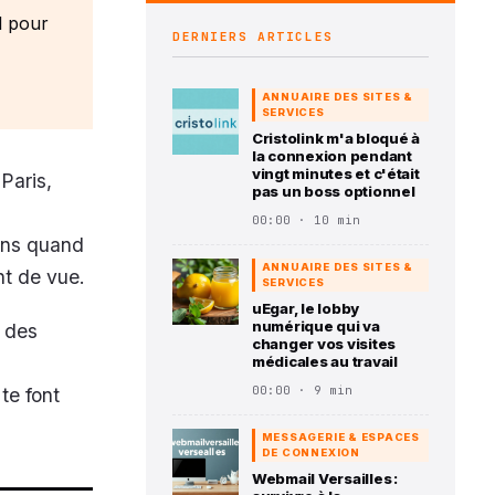
l pour
DERNIERS ARTICLES
ANNUAIRE DES SITES &
SERVICES
Cristolink m'a bloqué à
la connexion pendant
vingt minutes et c'était
(Paris,
pas un boss optionnel
00:00 · 10 min
oins quand
ANNUAIRE DES SITES &
nt de vue.
SERVICES
uEgar, le lobby
numérique qui va
t des
changer vos visites
médicales au travail
00:00 · 9 min
te font
MESSAGERIE & ESPACES
DE CONNEXION
Webmail Versailles :