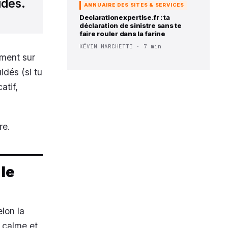
ides.
ANNUAIRE DES SITES & SERVICES
Declarationexpertise.fr : ta
déclaration de sinistre sans te
faire rouler dans la farine
KÉVIN MARCHETTI · 7 min
ement sur
idés (si tu
atif,
re.
 le
elon la
u calme et