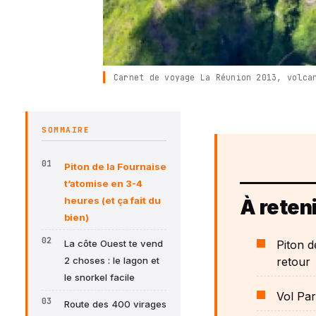
Carnet de voyage La Réunion 2013, volca
SOMMAIRE
Piton de la Fournaise
t’atomise en 3-4
heures (et ça fait du
À reteni
bien)
Piton d
La côte Ouest te vend
retour
2 choses : le lagon et
le snorkel facile
Vol Par
Route des 400 virages