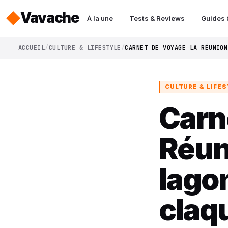
Vavache
À la une
Tests & Reviews
Guides 
ACCUEIL
CULTURE & LIFESTYLE
CARNET DE VOYAGE LA RÉUNION
CULTURE & LIFE
Carn
Réun
lago
claq