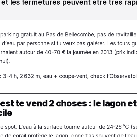
, et les fermetures peuvent être très rap
: parking gratuit au Pas de Bellecombe; pas de ravitaill
 d’eau par personne si tu veux pas galérer. Les tours gu
urnaient autour de 40-70 € la journée en 2013 (prix indic
ui).
 3-4 h, 2 632 m, eau + coupe‑vent, check l’Observatoi
est te vend 2 choses : le lagon et
cile
le spot. L’eau à la surface tourne autour de 24-26 °C (s
re de corail protège le lagon, donc t’as souvent de l’ea