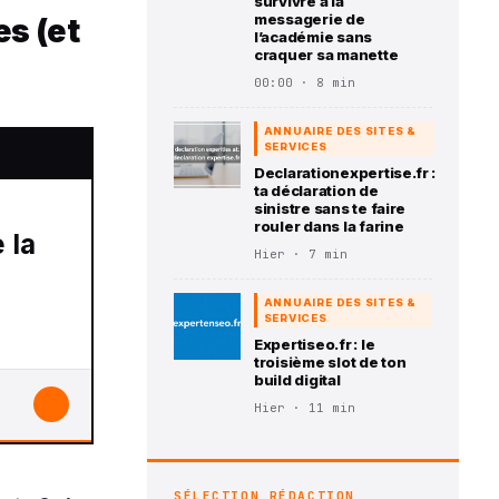
survivre à la
messagerie de
es (et
l’académie sans
craquer sa manette
00:00 · 8 min
ANNUAIRE DES SITES &
SERVICES
Declarationexpertise.fr :
ta déclaration de
sinistre sans te faire
rouler dans la farine
Hier · 7 min
ANNUAIRE DES SITES &
SERVICES
Expertiseo.fr : le
troisième slot de ton
build digital
↓
Hier · 11 min
SÉLECTION RÉDACTION