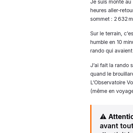
Je suis monté au 
heures aller‑reto
sommet : 2 632 m (
Sur le terrain, c’e
humble en 10 minut
rando qui avaien
J’ai fait la rando
quand le brouillar
L’Observatoire Vol
(même en voyage
⚠️
Attenti
avant tout