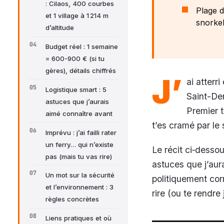
: Cilaos, 400 courbes
Plage d
et 1 village à 1 214 m
snorkel
d’altitude
Budget réel : 1 semaine
= 600-900 € (si tu
gères), détails chiffrés
J’
ai atterr
Logistique smart : 5
Saint-Den
astuces que j’aurais
Premier t
aimé connaître avant
t’es cramé par le 
Imprévu : j’ai failli rater
un ferry… qui n’existe
Le récit ci‑dessou
pas (mais tu vas rire)
astuces que j’aura
Un mot sur la sécurité
politiquement cor
et l’environnement : 3
rire (ou te rendr
règles concrètes
Liens pratiques et où