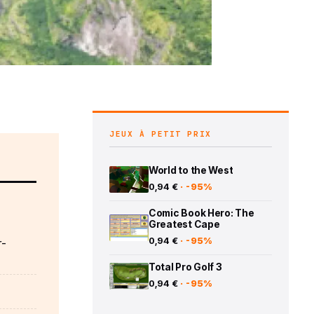
JEUX À PETIT PRIX
World to the West
0,94 €
· -95%
Comic Book Hero: The
Greatest Cape
0,94 €
· -95%
r-
Total Pro Golf 3
0,94 €
· -95%