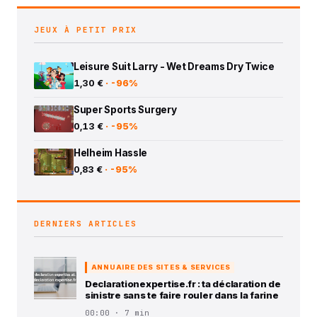
JEUX À PETIT PRIX
Leisure Suit Larry - Wet Dreams Dry Twice
1,30 €
· -96%
Super Sports Surgery
0,13 €
· -95%
Helheim Hassle
0,83 €
· -95%
DERNIERS ARTICLES
ANNUAIRE DES SITES & SERVICES
Declarationexpertise.fr : ta déclaration de
sinistre sans te faire rouler dans la farine
00:00 · 7 min