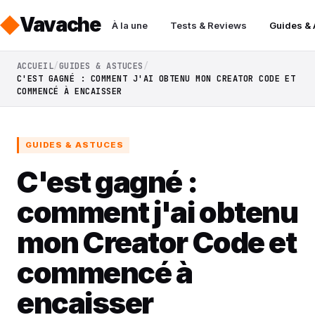
Vavache
À la une
Tests & Reviews
Guides &
ACCUEIL
GUIDES & ASTUCES
C'EST GAGNÉ : COMMENT J'AI OBTENU MON CREATOR CODE ET
COMMENCÉ À ENCAISSER
GUIDES & ASTUCES
C'est gagné :
comment j'ai obtenu
mon Creator Code et
commencé à
encaisser