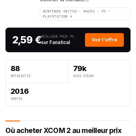
NINTENDO SWITCH · MACOS · PC ·
PLAYSTATION 4
2,59 €
MEILLEUR PRIX PC
Voir l'offre
sur Fanatical
88
79k
METACRITIC
AVIS STEAM
2016
SORTIE
Où acheter XCOM 2 au meilleur prix