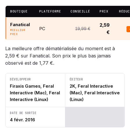
BOUTIQUE
PLATEFORME
CONSEILLÉ
PRIX
RÉDUC
Fanatical
2,59
PC
19,99 €
MEILLEUR
€
PRIX
La meilleure offre dématérialisée du moment est à
2,59 € sur Fanatical. Son prix le plus bas jamais
observé est de 1,77 €.
DÉVELOPPEUR
ÉDITEUR
Firaxis Games, Feral
2K, Feral Interactive
Interactive (Mac), Feral
(Mac), Feral Interactive
Interactive (Linux)
(Linux)
DATE DE SORTIE
4 févr. 2016