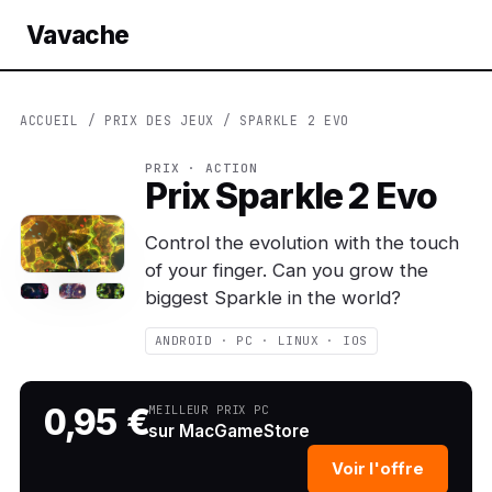
Vavache
ACCUEIL
/
PRIX DES JEUX
/ SPARKLE 2 EVO
PRIX · ACTION
Prix Sparkle 2 Evo
Control the evolution with the touch
of your finger. Can you grow the
biggest Sparkle in the world?
ANDROID · PC · LINUX · IOS
0,95 €
MEILLEUR PRIX PC
sur MacGameStore
Voir l'offre