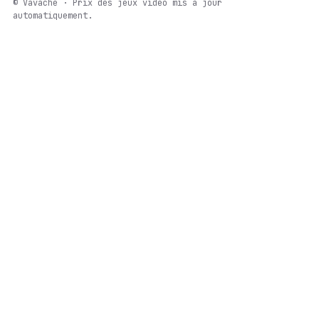
© Vavache · Prix des jeux vidéo mis à jour
automatiquement.