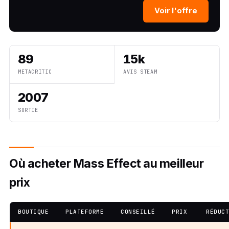
Voir l'offre
89
15k
METACRITIC
AVIS STEAM
2007
SORTIE
Où acheter Mass Effect au meilleur
prix
BOUTIQUE
PLATEFORME
CONSEILLÉ
PRIX
RÉDUC