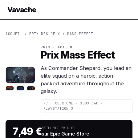
Vavache
ACCUEIL
/
PRIX DES JEUX
/ MASS EFFECT
PRIX · ACTION
Prix Mass Effect
As Commander Shepard, you lead an
elite squad on a heroic, action-
packed adventure throughout the
galaxy.
PC · XBOX ONE · XBOX 360 ·
PLAYSTATION 3
7,49 €
MEILLEUR PRIX PC
sur Epic Game Store