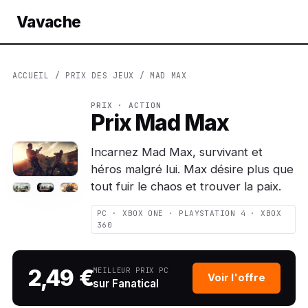
Vavache
ACCUEIL
/
PRIX DES JEUX
/ MAD MAX
PRIX · ACTION
Prix Mad Max
Incarnez Mad Max, survivant et
héros malgré lui. Max désire plus que
tout fuir le chaos et trouver la paix.
PC · XBOX ONE · PLAYSTATION 4 · XBOX
360
2,49 €
MEILLEUR PRIX PC
Voir l'offre
sur Fanatical