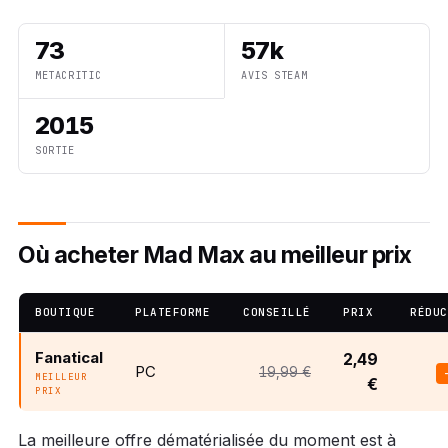
73
57k
METACRITIC
AVIS STEAM
2015
SORTIE
Où acheter Mad Max au meilleur prix
BOUTIQUE
PLATEFORME
CONSEILLÉ
PRIX
RÉDUC
Fanatical
2,49
PC
19,99 €
MEILLEUR
€
PRIX
La meilleure offre dématérialisée du moment est à