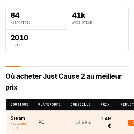
84
41k
METACRITIC
AVIS STEAM
2010
SORTIE
Où acheter Just Cause 2 au meilleur
prix
BOUTIQUE
PLATEFORME
CONSEILLÉ
PRIX
RÉDUC
Steam
1,49
PC
14,99 €
-
MEILLEUR
€
PRIX