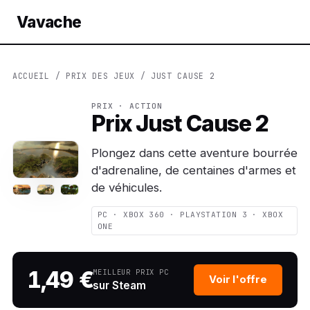
Vavache
ACCUEIL
/
PRIX DES JEUX
/ JUST CAUSE 2
PRIX · ACTION
Prix Just Cause 2
Plongez dans cette aventure bourrée
d'adrenaline, de centaines d'armes et
de véhicules.
PC · XBOX 360 · PLAYSTATION 3 · XBOX
ONE
1,49 €
MEILLEUR PRIX PC
Voir l'offre
sur Steam