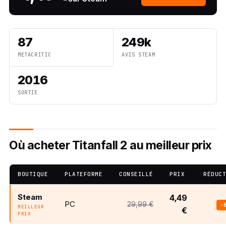
87
249k
METACRITIC
AVIS STEAM
2016
SORTIE
Où acheter Titanfall 2 au meilleur prix
BOUTIQUE
PLATEFORME
CONSEILLÉ
PRIX
RÉDUC
Steam
4,49
PC
29,99 €
-
MEILLEUR
€
PRIX