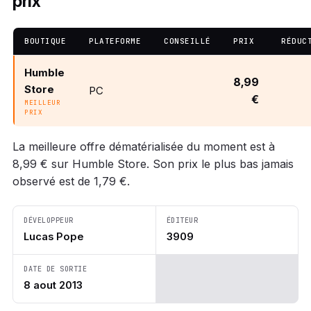
prix
BOUTIQUE
PLATEFORME
CONSEILLÉ
PRIX
RÉDUC
Humble
8,99
Store
PC
€
MEILLEUR
PRIX
La meilleure offre dématérialisée du moment est à
8,99 € sur Humble Store. Son prix le plus bas jamais
observé est de 1,79 €.
DÉVELOPPEUR
ÉDITEUR
Lucas Pope
3909
DATE DE SORTIE
8 aout 2013