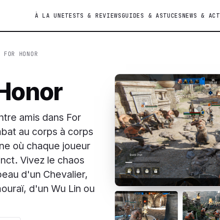
À LA UNE
TESTS & REVIEWS
GUIDES & ASTUCES
NEWS & ACT
 FOR HONOR
 Honor
ntre amis dans For
bat au corps à corps
nne où chaque joueur
inct. Vivez le chaos
peau d'un Chevalier,
mouraï, d'un Wu Lin ou