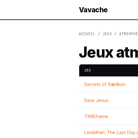
Vavache
ACCUEIL
/
JEUX
/ ATMOSPHÉ
Jeux at
JEU
Secrets of Rætikon
Save Jesus
TIMEframe
Leviathan: The Last Day