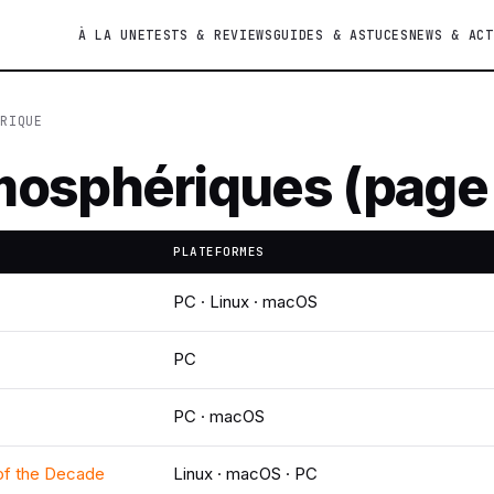
À LA UNE
TESTS & REVIEWS
GUIDES & ASTUCES
NEWS & ACT
RIQUE
mosphériques (page
PLATEFORMES
PC · Linux · macOS
PC
PC · macOS
 of the Decade
Linux · macOS · PC